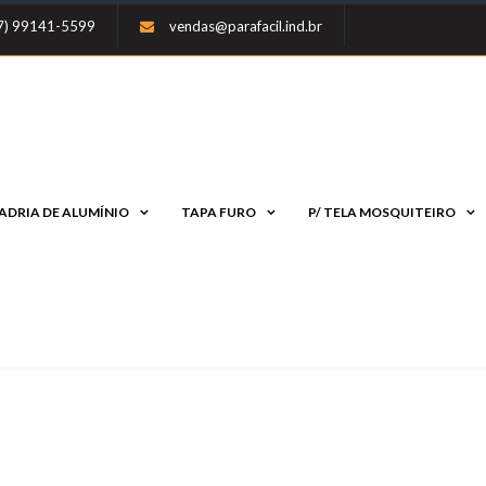
47) 99141-5599
vendas@parafacil.ind.br
ADRIA DE ALUMÍNIO
TAPA FURO
P/ TELA MOSQUITEIRO