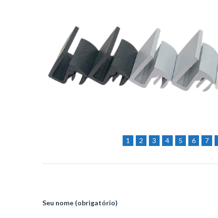
1
2
3
4
5
6
7
Seu nome (obrigatório)